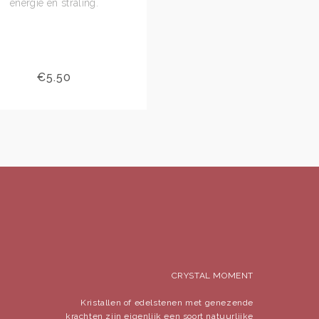
energie en straling.
€
5.50
€
15.00
€
11.25
CRYSTAL MOMENT
Kristallen of edelstenen met genezende
krachten zijn eigenlijk een soort natuurlijke