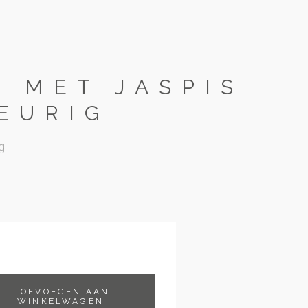
 MET JASPIS
EURIG
g
TOEVOEGEN AAN
WINKELWAGEN