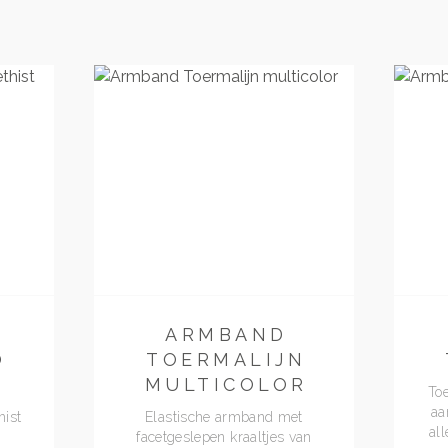
ARMBAND
O
TOERMALIJN
MULTICOLOR
Toe
aa
ist
Elastische armband met
al
facetgeslepen kraaltjes van