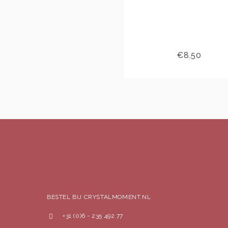
€
8.50
BESTEL BIJ CRYSTALMOMENT.NL
+31 (0)6 - 235 492 77