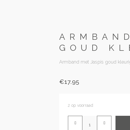
ARMBAND
GOUD KL
Armband met Jaspis goud kleuri
€
17.95
2 op voorraad