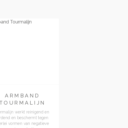
-25%
ARMBAND
ARMBAND
TOURMALIJN
MAANSTEE
rmalijn werkt reinigend en
Armband Maansteen
rdend en beschermt tegen
lerlei vormen van negatieve