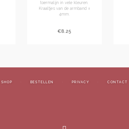
toermalijn in vele kleuren.
Kraaltjes van de armband ±
4mm.
€
8.25
SHOP
BESTELLEN
PRIVACY
CONTACT