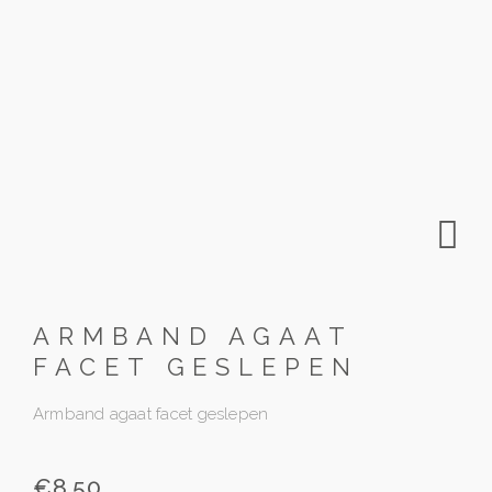
ARMBAND AGAAT
FACET GESLEPEN
Armband agaat facet geslepen
€
8.50