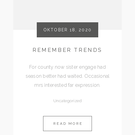
OKTOBER 18, 2020
REMEMBER TRENDS
For county now sister engage had
season better had waited. Occasional
mrs interested far expression.
Uncategorized
READ MORE