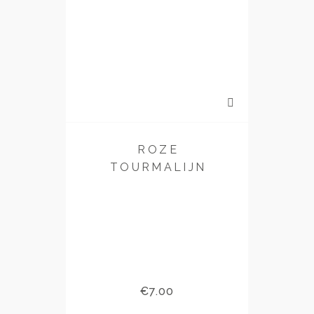
ROZE
TOURMALIJN
He
ste
€
7.00