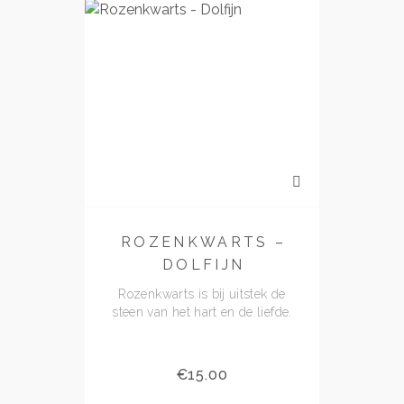
ROZENKWARTS –
DOLFIJN
bek
Rozenkwarts is bij uitstek de
steen van het hart en de liefde.
€
15.00