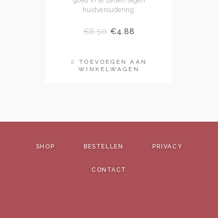
goed in te zetten tegen
huidveroudering.
€
6.50
€
4.88
TOEVOEGEN AAN
WINKELWAGEN
SHOP
BESTELLEN
PRIVACY
CONTACT