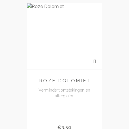
ROZE DOLOMIET
Vermindert ontstekingen en
allergieën.
bek
€
3.50