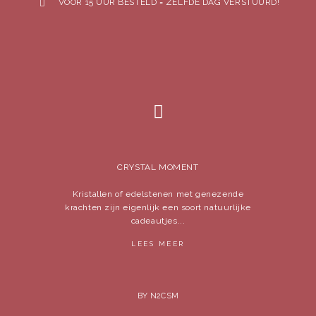
VOOR 15 UUR BESTELD = ZELFDE DAG VERSTUURD!
CRYSTAL MOMENT
Kristallen of edelstenen met genezende
krachten zijn eigenlijk een soort natuurlijke
cadeautjes...
LEES MEER
BY N2CSM