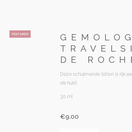
GEMOLOG
FEATURED
TRAVELS
DE ROCH
Deze schuimende lotion is rijk aa
de huid.
30 ml
€
9.00