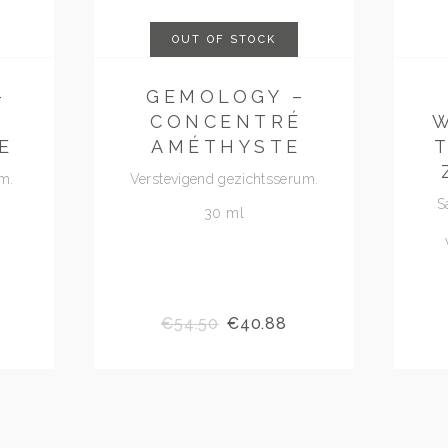
OUT OF STOCK
–
GEMOLOGY –
É
CONCENTRÉ
E
AMÉTHYSTE
m.
Verstevigend gezichtsserum.
S
30 ml
€
54.50
€
40.88