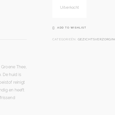
Uitverkocht
ADD TO WISHLIST
CATEGORIEËN:
GEZICHTSVERZORGIN
en Groene Thee,
. De huid is
istof reinigt
ndig en heeft
frissend