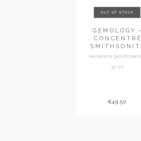
OUT OF STOCK
GEMOLOGY 
CONCENTR
SMITHSONIT
Herstellend gezichtsseru
30 ml
€
49.50