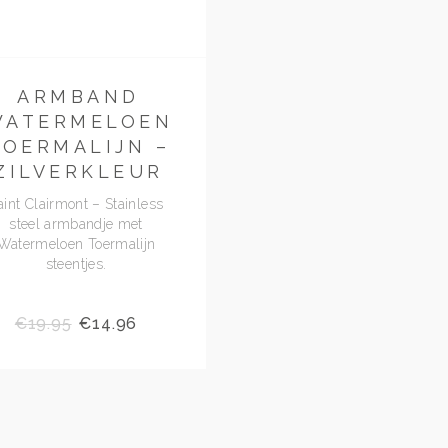
ARMBAND
OORBELLE
WATERMELOEN
MET
TOERMALIJN –
VIERKANTJES
ZILVERKLEUR
Oorbellen met Tijgeroo
Groene Agaat en Zwarte A
aint Clairmont – Stainless
steel armbandje met
Watermeloen Toermalijn
steentjes.
€
19.95
€
14.96
€
99.00
€
74.25